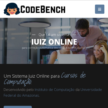
Que tal um sistema
JUIZ ONLINE
para correção automática dos códigos de seus alunos?
Cursos de
Um Sistema Juiz Online para
Computação
.
Desenvolvido pelo
Instituto de Computação
da
Universidade
Federal do Amazonas
.